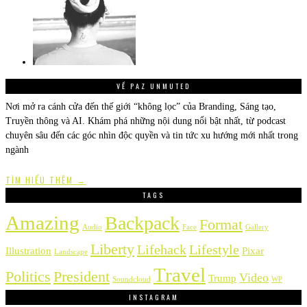
VỀ PAZ UNMUTED
Nơi mở ra cánh cửa đến thế giới “không lọc” của Branding, Sáng tạo,
Truyền thông và AI. Khám phá những nội dung nổi bật nhất, từ podcast
chuyên sâu đến các góc nhìn độc quyền và tin tức xu hướng mới nhất trong
ngành
TÌM HIỂU THÊM →
TAGS
Amazing
Backpack
Format
Audio
Face
Gallery
Liberty
Lifehack
Lifestyle
Illustration
Pixar
Landscape
Travel
Politics
President
Video
Trump
Soundcloud
WP
INSTAGRAM