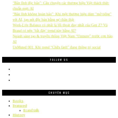
“Bản lĩnh độc bản”: Câu chuyện các thương hiệu Việt thách thức
chuẩn mực AI
“Bản lĩnh không hoàn hảo”: Khi một thương hiệu dám “mở tiếng”
với AI, tạo nét độc bản bằng sự chân thật
Work-Life Balance có phải là lối thoát duy nhất của Gen Z? Và
Brand có nên ‘bắt đáy’ trend này bằng AI?
Ngành sáng tạo & truyền thông Việt Nam “Unmute” trước cơn bão
AI
UnMuted 001: Khi trend “Chữa lành” đang thống trị social
FOLLOW US
CHUYÊN MỤC
Books
Featured
Brand talk
History