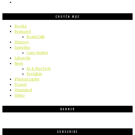
CHUYÊN MỤC
Books
Featured
Brand talk
History
Insights
Case studies
Lifestyle
Now
AI & MarTech
Socialize
Photography
Travel
Unmuted
Video
BANNER
SUBSCRIBE