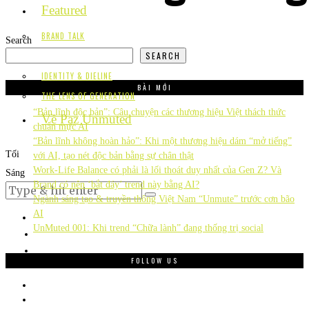
Featured
BRAND TALK
Search
SEARCH
SPACE STORY
IDENTITY & DIELINE
BÀI MỚI
THE LENS OF GENERATION
“Bản lĩnh độc bản”: Câu chuyện các thương hiệu Việt thách thức
Về Paz Unmuted
chuẩn mực AI
“Bản lĩnh không hoàn hảo”: Khi một thương hiệu dám “mở tiếng”
Tối
với AI, tạo nét độc bản bằng sự chân thật
Work-Life Balance có phải là lối thoát duy nhất của Gen Z? Và
Sáng
Brand có nên ‘bắt đáy’ trend này bằng AI?
Ngành sáng tạo & truyền thông Việt Nam “Unmute” trước cơn bão
AI
UnMuted 001: Khi trend “Chữa lành” đang thống trị social
FOLLOW US