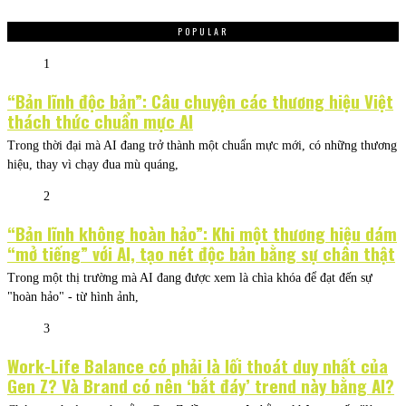
POPULAR
1
“Bản lĩnh độc bản”: Câu chuyện các thương hiệu Việt
thách thức chuẩn mực AI
Trong thời đại mà AI đang trở thành một chuẩn mực mới, có những thương
hiệu, thay vì chạy đua mù quáng,
2
“Bản lĩnh không hoàn hảo”: Khi một thương hiệu dám
“mở tiếng” với AI, tạo nét độc bản bằng sự chân thật
Trong một thị trường mà AI đang được xem là chìa khóa để đạt đến sự
"hoàn hảo" - từ hình ảnh,
3
Work-Life Balance có phải là lối thoát duy nhất của
Gen Z? Và Brand có nên ‘bắt đáy’ trend này bằng AI?