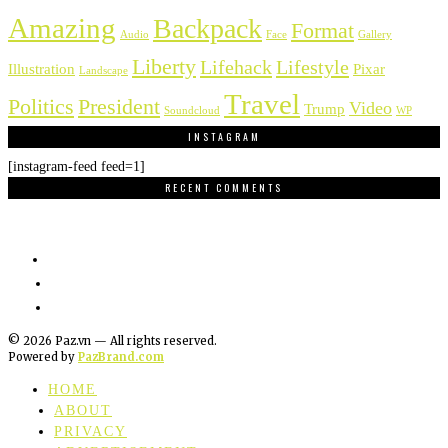
Amazing
Backpack
Format
Audio
Face
Gallery
Liberty
Lifehack
Lifestyle
Illustration
Pixar
Landscape
Travel
Politics
President
Video
Trump
Soundcloud
WP
INSTAGRAM
[instagram-feed feed=1]
RECENT COMMENTS
©
2026
Paz.vn — All rights reserved.
Powered by
PazBrand.com
HOME
ABOUT
PRIVACY