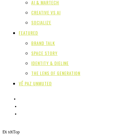
AI & MARTECH
CREATIVE VS AI
SOCIALIZE
FEATURED
BRAND TALK
SPACE STORY
IDENTITY & DIELINE
THE LENS OF GENERATION
VỀ PAZ UNMUTED
Đi tới
Top